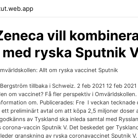
tut.web.app
Zeneca vill kombinera
 med ryska Sputnik 
mvärldskollen: Allt om ryska vaccinet Sputnik
Bergström tillbaka i Schweiz. 2 feb 2021 12 feb 2021
den om vaccinet? Få fler perspektiv i Omvärldskollen.
Information om. Publicerades: Fre I veckan tecknade
ett preliminärt avtal om att köpa 2,5 miljoner doser 
t godkänns av Tyskland ska inleda samtal med Ryssla
 corona-vaccin Sputnik V. Det beskedet ger Tysklan
nleder granskning av ryska coronavaccinet Sputnik V.