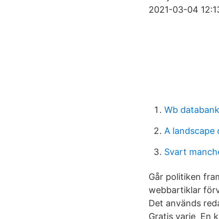
2021-03-04 12:13
Wb databan
A landscape o
Svart manch
Går politiken fr
webbartiklar för
Det används reda
Gratis varje En 