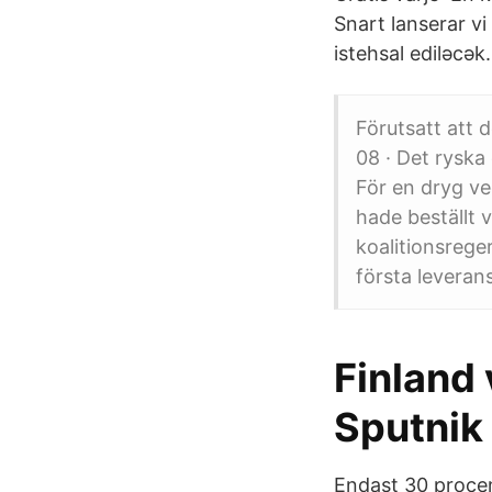
Snart lanserar v
istehsal ediləcək
Förutsatt att
08 · Det ryska
För en dryg v
hade beställt 
koalitionsrege
första leveran
Finland 
Sputnik
Endast 30 procen