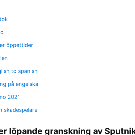
tok
ac
er öppettider
len
ish to spanish
ng på engelska
 mo 2021
n skadespelare
er löpande granskning av Sputni