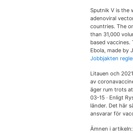
Sputnik V is the 
adenoviral vecto
countries. The on
than 31,000 volu
based vaccines. 
Ebola, made by 
Jobbjakten regle
Litauen och 202
av coronavaccine
äger rum trots a
03-15 · Enligt Ry
länder. Det här s
ansvarar för vac
Ämnen i artikeln