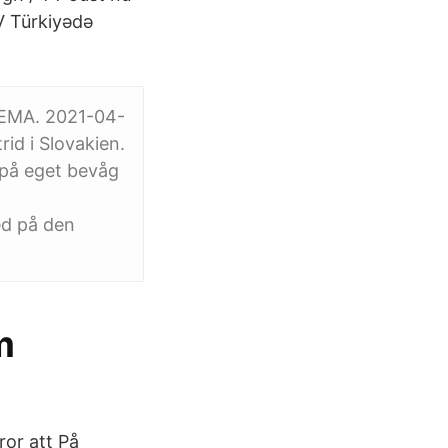
V Türkiyədə
 EMA. 2021-04-
id i Slovakien.
 på eget bevåg
ed på den
m
ror att På