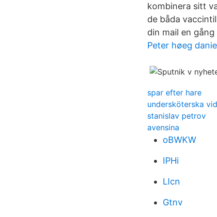
kombinera sitt 
de båda vaccintil
din mail en gång 
Peter høeg danie
spar efter hare
undersköterska vid
stanislav petrov
avensina
oBWKW
IPHi
LIcn
Gtnv