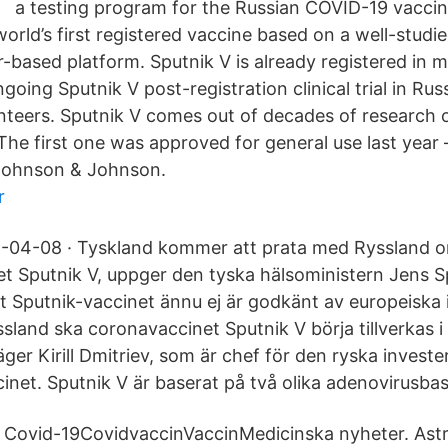
a testing program for the Russian COVID-19 vaccin
world’s first registered vaccine based on a well-stud
r-based platform. Sputnik V is already registered in 
going Sputnik V post-registration clinical trial in Ru
nteers. Sputnik V comes out of decades of research 
The first one was approved for general use last year
Johnson & Johnson.
r
1-04-08 · Tyskland kommer att prata med Ryssland 
t Sputnik V, uppger den tyska hälsoministern Jens 
tt Sputnik-vaccinet ännu ej är godkänt av europeiska 
ssland ska coronavaccinet Sputnik V börja tillverkas i
äger Kirill Dmitriev, som är chef för den ryska inves
cinet. Sputnik V är baserat på två olika adenovirusba
: Covid-19CovidvaccinVaccinMedicinska nyheter. Astr