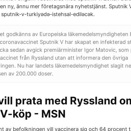
i en ny, ännu mer företagsnära nyhetstjänst. Sputnik 
. sputnik-v-turkiyədə-istehsal-ediləcək.
 det godkänns av Europeiska läkemedelsmyndigheten
 coronavaccinet Sputnik V har skapat en infekterad str
ecka sedan avgick premiärminister Igor Matovic, som
vaccinet från Ryssland utan att informera den övriga
ringen. Nu har landets läkemedelsmyndighet slagit n
sen av 200.000 doser.
vill prata med Ryssland o
 V-köp - MSN
t av befolkningen vill vaccinera sig och 64 procent t