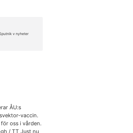
rar ÅU:s
usvektor-vaccin.
ör oss i vården.
ogh / TT Just nu