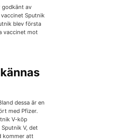
år godkänt av
 vaccinet Sputnik
utnik blev första
a vaccinet mot
dkännas
 Bland dessa är en
ört med Pfizer.
utnik V-köp
 Sputnik V, det
nd kommer att