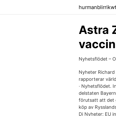
hurmanblirrikw
Astra 
vaccin
Nyhetsflödet – O
Nyheter Richard 
rapporterar värl
· Nyhetsflödet. 
delstaten Bayern 
förutsatt att de
köp av Rysslands
Di Nyheter: EU i