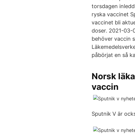
torsdagen inled
ryska vaccinet S
vaccinet bli aktue
doser. 2021-03-0
behöver vaccin så
Läkemedelsverke
påbörjat en så k
Norsk läka
vaccin
Sputnik V är ocks