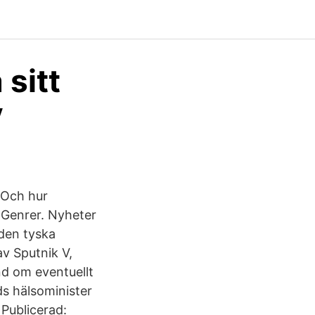
 sitt
V
 Och hur
 Genrer. Nyheter
 den tyska
av Sputnik V,
nd om eventuellt
ds hälsominister
 Publicerad: