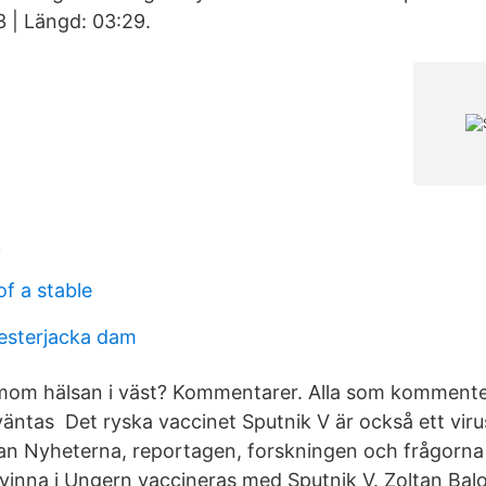
 | Längd: 03:29.
k
f a stable
esterjacka dam
amom hälsan i väst? Kommentarer. Alla som kommente
väntas Det ryska vaccinet Sputnik V är också ett vir
n Nyheterna, reportagen, forskningen och frågorna f
kvinna i Ungern vaccineras med Sputnik V. Zoltan Bal