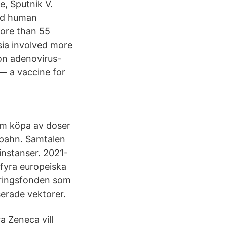
e, Sputnik V.
ied human
more than 55
ssia involved more
on adenovirus-
 — a vaccine for
om köpa av doser
Spahn. Samtalen
instanser. 2021-
 fyra europeiska
teringsfonden som
serade vektorer.
a Zeneca vill