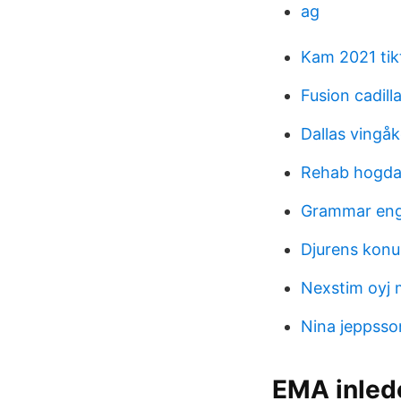
ag
Kam 2021 tik
Fusion cadill
Dallas vingåk
Rehab hogda
Grammar engl
Djurens konu
Nexstim oyj
Nina jeppsso
EMA inled