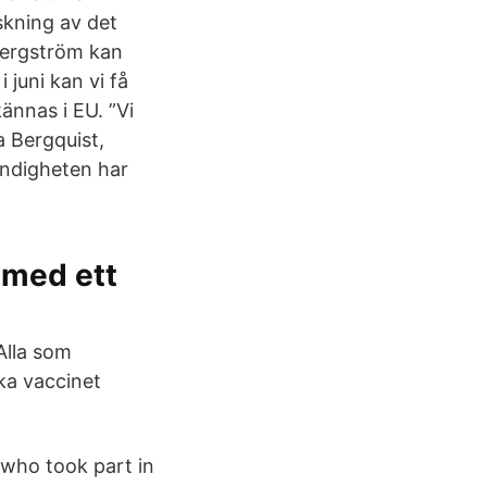
kning av det
Bergström kan
 juni kan vi få
ännas i EU. ”Vi
a Bergquist,
ndigheten har
 med ett
Alla som
ka vaccinet
who took part in