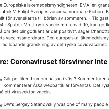
de Europeiska läkemedelsmyndigheten, EMA, en grans
putnik V. Enligt Sveriges vaccinsamordnare Richard 
llt för svenskarna till början av sommaren. – Tidigast i
4 · Sputnik V, ett rysk vaccin mot covid-19, kan godk
 om det blir godkänt är det positivt”, säger Charlott
ts vaccinsamordnare. Den europeiska läkemedelsmy
allad löpande granskning av det ryska covidvaccinet.
re: Coronaviruset försvinner inte
Går politiken framom hälsan i väst? Kommentarer. 
kommenterar ÅU:s webbartiklar förväntas Det rys
å ett virusvektor-vaccin.
DW's Sergey Satanovskiy was one of many people 