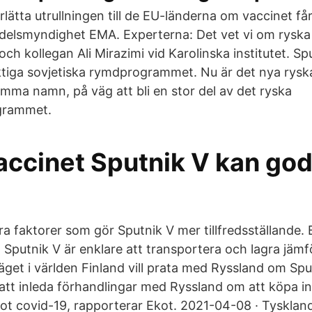
lätta utrullningen till de EU-länderna om vaccinet f
elsmyndighet EMA. Experterna: Det vet vi om ryska
 och kollegan Ali Mirazimi vid Karolinska institutet. Sp
tiga sovjetiska rymdprogrammet. Nu är det nya rysk
mma namn, på väg att bli en stor del av det ryska
grammet.
accinet Sputnik V kan go
a faktorer som gör Sputnik V mer tillfredsställande.
t Sputnik V är enklare att transportera och lagra jämf
get i världen Finland vill prata med Ryssland om Sp
tt inleda förhandlingar med Ryssland om att köpa in
ot covid-19, rapporterar Ekot. 2021-04-08 · Tyskla