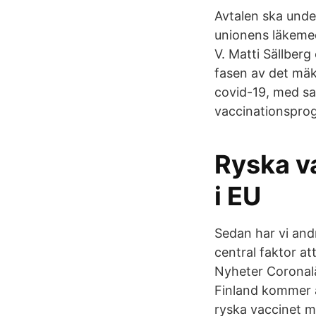
Avtalen ska under
unionens läkemed
V. Matti Sällberg
fasen av det mäk
covid-19, med sa
vaccinationspro
Ryska v
i EU
Sedan har vi andr
central faktor at
Nyheter Coronalä
Finland kommer a
ryska vaccinet m