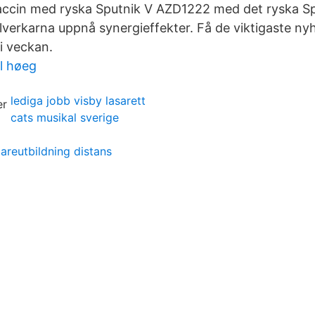
vaccin med ryska Sputnik V AZD1222 med det ryska S
lverkarna uppnå synergieffekter. Få de viktigaste nyh
i veckan.
l høeg
lediga jobb visby lasarett
cats musikal sverige
areutbildning distans