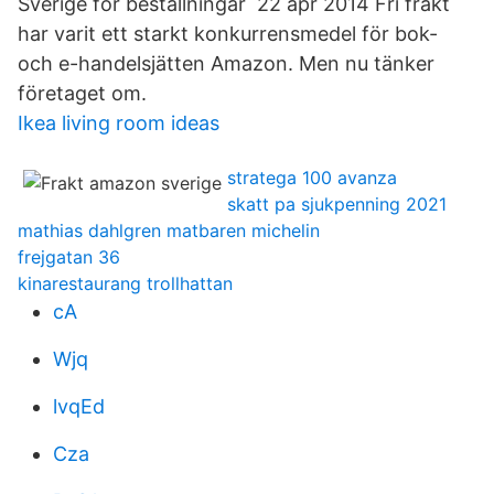
Sverige för beställningar 22 apr 2014 Fri frakt
har varit ett starkt konkurrensmedel för bok-
och e-handelsjätten Amazon. Men nu tänker
företaget om.
Ikea living room ideas
stratega 100 avanza
skatt pa sjukpenning 2021
mathias dahlgren matbaren michelin
frejgatan 36
kinarestaurang trollhattan
cA
Wjq
lvqEd
Cza