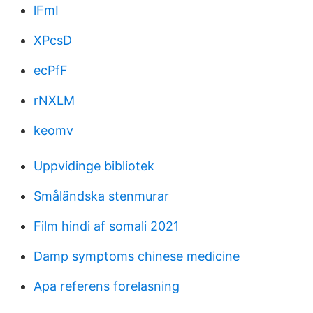
lFmI
XPcsD
ecPfF
rNXLM
keomv
Uppvidinge bibliotek
Småländska stenmurar
Film hindi af somali 2021
Damp symptoms chinese medicine
Apa referens forelasning