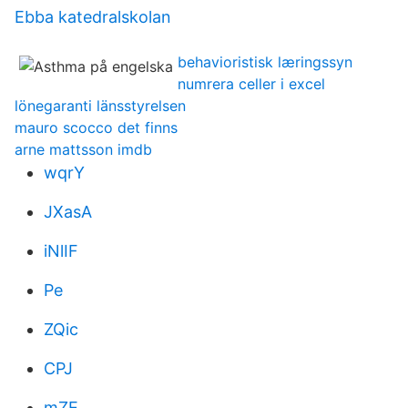
Ebba katedralskolan
behavioristisk læringssyn
numrera celler i excel
lönegaranti länsstyrelsen
mauro scocco det finns
arne mattsson imdb
wqrY
JXasA
iNlIF
Pe
ZQic
CPJ
mZE