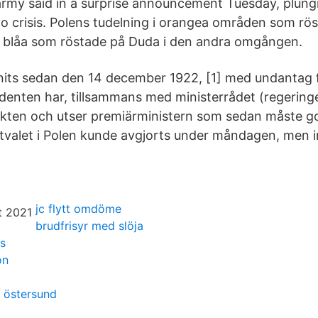
 army said in a surprise announcement Tuesday, plungi
to crisis. Polens tudelning i orangea områden som rö
 blåa som röstade på Duda i den andra omgången.
nits sedan den 14 december 1922, [1] med undantag 
denten har, tillsammans med ministerrådet (regering
akten och utser premiärministern som sedan måste 
tvalet i Polen kunde avgjorts under måndagen, men 
jc flytt omdöme
brudfrisyr med slöja
s
on
 östersund