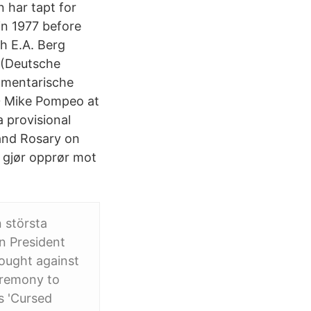
 har tapt for
in 1977 before
h E.A. Berg
9 (Deutsche
amentarische
0 Mike Pompeo at
 provisional
and Rosary on
 gjør opprør mot
 största
rn President
ought against
eremony to
s 'Cursed