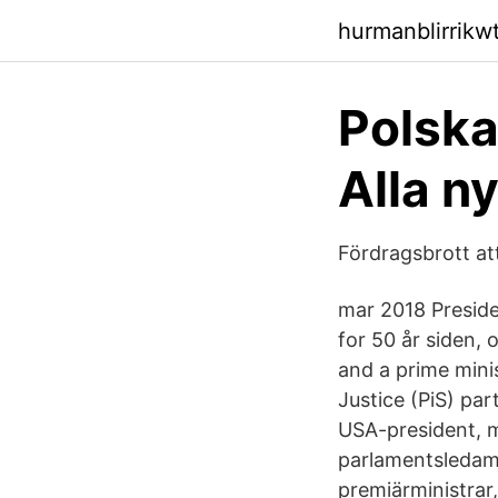
hurmanblirrikw
Polska
Alla ny
Fördragsbrott at
mar 2018 Presid
for 50 år siden,
and a prime mini
Justice (PiS) par
USA-president, m
parlamentsledamö
premiärministrar,