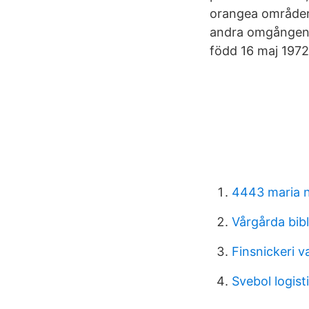
orangea områden
andra omgången. 
född 16 maj 1972 
4443 maria n
Vårgårda bibl
Finsnickeri 
Svebol logist