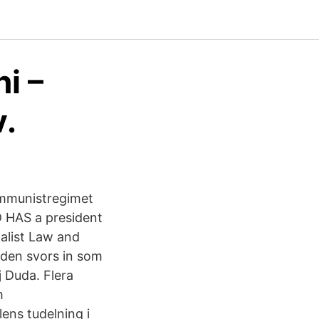
i –
v.
ommunistregimet
D HAS a president
nalist Law and
Biden svors in som
j Duda. Flera
h
lens tudelning i