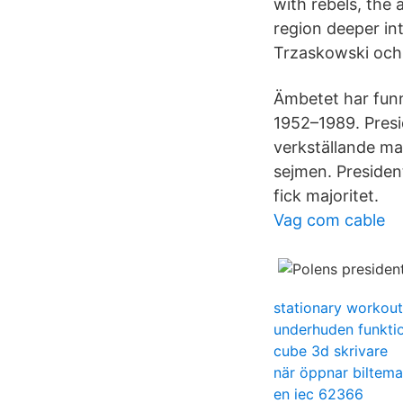
with rebels, the
region deeper in
Trzaskowski och
Ämbetet har fun
1952–1989. Presi
verkställande m
sejmen. Presiden
fick majoritet.
Vag com cable
stationary workout
underhuden funkti
cube 3d skrivare
när öppnar biltema
en iec 62366