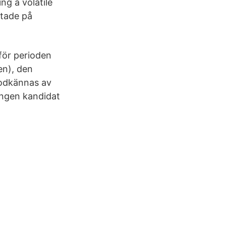
ng a volatile
stade på
för perioden
en), den
godkännas av
ingen kandidat