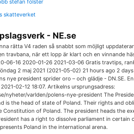
bb stefan fölster
s skatteverket
pslagsverk - NE.se
nna rätta V4 raden så snabbt som möjligt uppdaterar 
n travbana, när ett lopp är klart och en vinnande hä
0-06-16 2020-01-26 2021-03-06 Gratis travtips, rank
, söndag 2 maj 2021 (2021-05-02) 21 hours ago 2 day
s nye president sprider oro – och glädje - DN.SE. En 
2021-02-12 18:07. Artikelns ursprungsadress:
e/nyheter/varlden/polens-nye-president The Preside
d is the head of state of Poland. Their rights and obl
e Constitution of Poland. The president heads the ex
resident has a right to dissolve parliament in certain 
epresents Poland in the international arena.