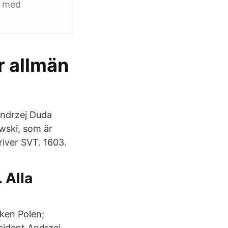
d med
r allmän
Andrzej Duda
wski, som är
iver SVT. 1603.
 Alla
iken Polen;
esident Andrzej