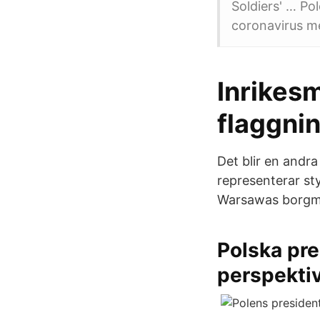
Soldiers' … Po
coronavirus m
Inrikes
flaggni
Det blir en andr
representerar st
Warsawas borgmä
Polska pre
perspektiv