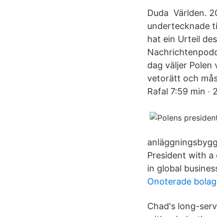
Duda Världen. 20
undertecknade t
hat ein Urteil de
Nachrichtenpodca
dag väljer Polen
vetorätt och måst
Rafal 7:59 min ‧
anläggningsbygg
President with a
in global busine
Onoterade bolag
Chad's long-servi