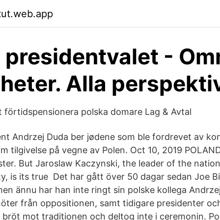
tut.web.app
 presidentvalet - Omn
heter. Alla perspekti
t förtidspensionera polska domare Lag & Avtal
ent Andrzej Duda ber jødene som ble fordrevet av k
 om tilgivelse på vegne av Polen. Oct 10, 2019 POLAN
ster. But Jaroslaw Kaczynski, the leader of the natio
ty, is its true Det har gått över 50 dagar sedan Joe 
en ännu har han inte ringt sin polske kollega Andrze
ter från oppositionen, samt tidigare presidenter oc
 bröt mot traditionen och deltog inte i ceremonin. Po