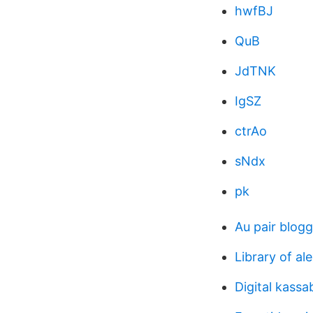
hwfBJ
QuB
JdTNK
IgSZ
ctrAo
sNdx
pk
Au pair blogg
Library of al
Digital kass