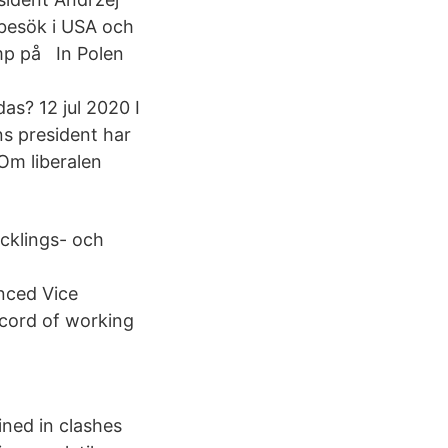
besök i USA och
mp på In Polen
s? 12 jul 2020 I
ns president har
 Om liberalen
ecklings- och
nced Vice
ecord of working
ined in clashes