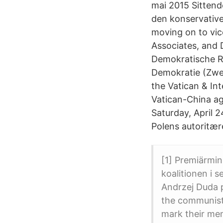
mai 2015 Sittend
den konservative
moving on to vic
Associates, and D
Demokratische Re
Demokratie (Zwe
the Vatican & In
Vatican-China ag
Saturday, April 
Polens autoritær
[1] Premiärmin
koalitionen i 
Andrzej Duda p
the communist 
mark their me