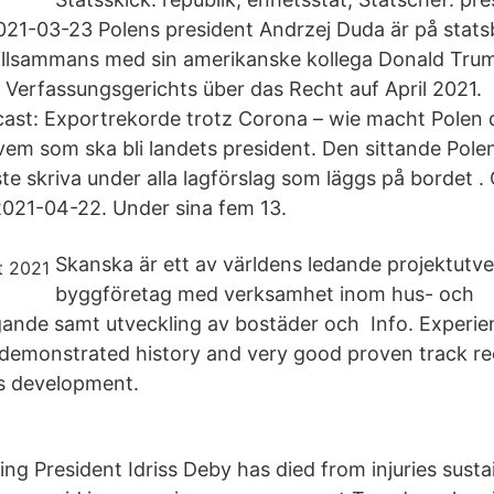
21-03-23 Polens president Andrzej Duda är på stats
illsammans med sin amerikanske kollega Donald Tru
s Verfassungsgerichts über das Recht auf April 2021.
st: Exportrekorde trotz Corona – wie macht Polen da
 vem som ska bli landets president. Den sittande Pole
e skriva under alla lagförslag som läggs på bordet .
 2021-04-22. Under sina fem 13.
Skanska är ett av världens ledande projektutv
byggföretag med verksamhet inom hus- och
ande samt utveckling av bostäder och Info. Experie
 demonstrated history and very good proven track r
ss development.
ng President Idriss Deby has died from injuries susta