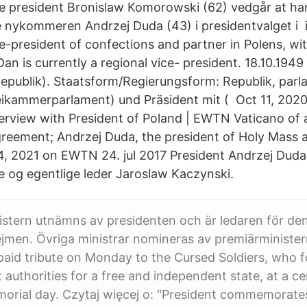
e president Bronislaw Komorowski (62) vedgår at han
 nykommeren Andrzej Duda (43) i presidentvalget i 
e-president of confections and partner in Polens, wit
an is currently a regional vice- president. 18.10.194
publik). Staatsform/Regierungsform: Republik, parl
ikammerparlament) und Präsident mit ( Oct 11, 202
terview with President of Poland | EWTN Vaticano of a
reement; Andrzej Duda, the president of Holy Mass 
24, 2021 on EWTN 24. jul 2017 President Andrzej Duda
e og egentlige leder Jaroslaw Kaczynski.
istern utnämns av presidenten och är ledaren för den
sejmen. Övriga ministrar nomineras av premiärministe
aid tribute on Monday to the Cursed Soldiers, who f
authorities for a free and independent state, at a c
morial day. Czytaj więcej o: "President commemorate