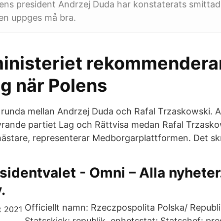
lens president Andrzej Duda har konstaterats smitta
en uppges må bra.
ministeriet rekommendera
ng när Polens
a runda mellan Andrzej Duda och Rafal Trzaskowski. 
yrande partiet Lag och Rättvisa medan Rafal Trzasko
stare, representerar Medborgarplattformen. Det skr
sidentvalet - Omni – Alla nyheter.
.
Officiellt namn: Rzeczpospolita Polska/ Republ
Statsskick: republik, enhetsstat; Statschef: pr