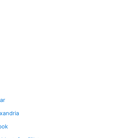
ar
exandria
abok